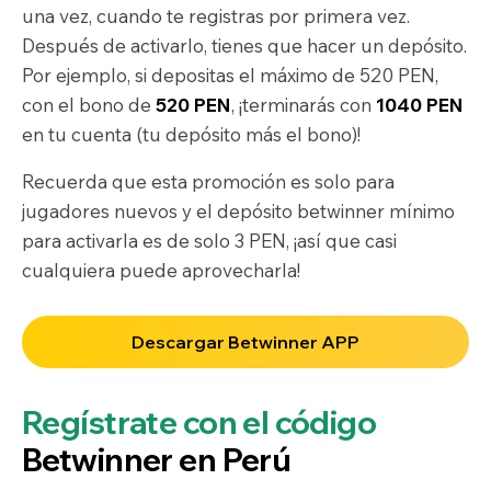
una vez, cuando te registras por primera vez.
Después de activarlo, tienes que hacer un depósito.
Por ejemplo, si depositas el máximo de 520 PEN,
con el bono de
520 PEN
, ¡terminarás con
1040 PEN
en tu cuenta (tu depósito más el bono)!
Recuerda que esta promoción es solo para
jugadores nuevos y el depósito betwinner mínimo
para activarla es de solo 3 PEN, ¡así que casi
cualquiera puede aprovecharla!
Descargar Betwinner APP
Regístrate con el código
Betwinner en Perú