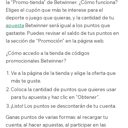
la "Promo-tienda" de Betwinner. ¿Cómo funciona?
Eliges el cupón que más te interese para el
deporte o juego que quieras, y la cantidad de tu
apuesta
Betwinner será igual a los puntos que
gastaste. Puedes revisar el saldo de tus puntos en
la sección de "Promoción" en la página web.
¿Cómo accedo a la tienda de códigos
promocionales Betwinner?
Ve a la página de la tienda y elige la oferta que
más te guste.
Coloca la cantidad de puntos que quieres usar
para tu apuesta y haz clic en "Obtener".
¡Listo! Los puntos se descontarán de tu cuenta.
Ganas puntos de varias formas: al recargar tu
cuenta, al hacer apuestas, al participar en las