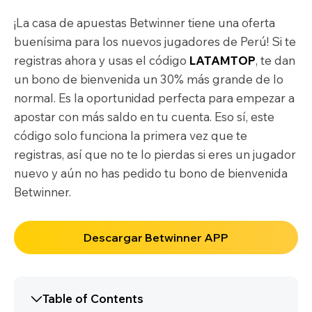
¡La casa de apuestas Betwinner tiene una oferta
buenísima para los nuevos jugadores de Perú! Si te
registras ahora y usas el código
LATAMTOP
, te dan
un bono de bienvenida un 30% más grande de lo
normal. Es la oportunidad perfecta para empezar a
apostar con más saldo en tu cuenta. Eso sí, este
código solo funciona la primera vez que te
registras, así que no te lo pierdas si eres un jugador
nuevo y aún no has pedido tu bono de bienvenida
Betwinner.
Descargar Betwinner APP
Table of Contents